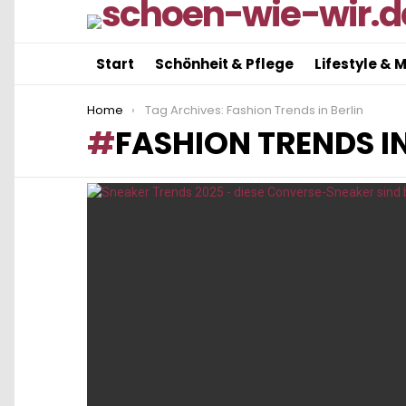
Start
Schönheit & Pflege
Lifestyle & 
You are here:
Home
Tag Archives: Fashion Trends in Berlin
FASHION TRENDS IN
LATEST
STORIES