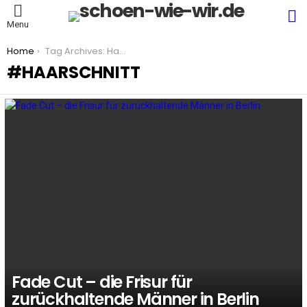
S
Menu
You are here:
Home
Tag Archives: Haarschnitt
HAARSCHNITT
LATEST
STORIES
Fade Cut – die Frisur für
zurückhaltende Männer in Berlin