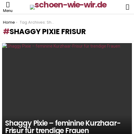
S
Menu
You are here:
Home
Tag Archives: Shaggy Pixie Frisur
SHAGGY PIXIE FRISUR
LATEST
STORIES
Shaggy Pixie – feminine Kurzhaar-
Frisur für trendige Frauen