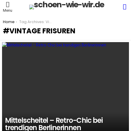
S
Menu
You are here:
Home
Tag Archives: Vintage Frisuren
VINTAGE FRISUREN
LATEST
STORIES
Mittelscheitel – Retro-Chic bei
trendigen Berlinerinnen