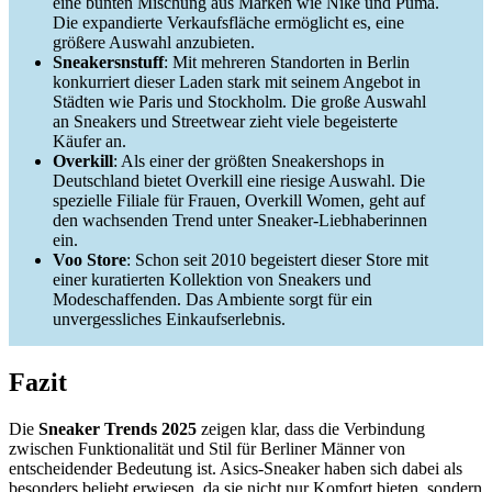
eine bunten Mischung aus Marken wie Nike und Puma.
Die expandierte Verkaufsfläche ermöglicht es, eine
größere Auswahl anzubieten.
Sneakersnstuff
: Mit mehreren Standorten in Berlin
konkurriert dieser Laden stark mit seinem Angebot in
Städten wie Paris und Stockholm. Die große Auswahl
an Sneakers und Streetwear zieht viele begeisterte
Käufer an.
Overkill
: Als einer der größten Sneakershops in
Deutschland bietet Overkill eine riesige Auswahl. Die
spezielle Filiale für Frauen, Overkill Women, geht auf
den wachsenden Trend unter Sneaker-Liebhaberinnen
ein.
Voo Store
: Schon seit 2010 begeistert dieser Store mit
einer kuratierten Kollektion von Sneakers und
Modeschaffenden. Das Ambiente sorgt für ein
unvergessliches Einkaufserlebnis.
Fazit
Die
Sneaker Trends 2025
zeigen klar, dass die Verbindung
zwischen Funktionalität und Stil für Berliner Männer von
entscheidender Bedeutung ist. Asics-Sneaker haben sich dabei als
besonders beliebt erwiesen, da sie nicht nur Komfort bieten, sondern