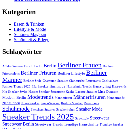
Kategorien
Essen & Trinken
Lifestyle & Mode
Schönes Magazin
Schönheit & Pflege
Schlagwörter
Berliner Frauen
Berlin
Adidas Sneaker
Bars in Berlin
Berliner
Berliner
Berliner Frisuren
Berliner Lifestyle
Friseursalons
Männer
Berliner Style
Champion Sneaker
Chinesische Restaurants
Cocktailbars
Haarmode
Haarstyling
Fashion Trends 2025
Fila-Sneaker
Haarschnitt Trends
Haartrends
Hip Sneaker Styles
Hipster Sneaker
Japanische Küche
Lacoste Sneaker
Ming Dynastie
Modetrends
Männerfrisuren
Mode in Berlin
Männerfrisur
Männermode
Nachtleben
Nike-Sneaker
Puma-Sneaker
Reebok Sneaker
Restaurants
Schuhmode
Sneaker Mode
Sketchers Sneaker
Sneakerkultur
Sneaker Trends 2025
Streetwear
Streetstyle
Streetwear Berlin
Streetwear Trends
Trendige Haarschnitte
Trendige Sneaker