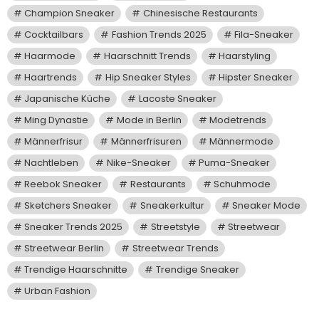
Champion Sneaker
Chinesische Restaurants
Cocktailbars
Fashion Trends 2025
Fila-Sneaker
Haarmode
Haarschnitt Trends
Haarstyling
Haartrends
Hip Sneaker Styles
Hipster Sneaker
Japanische Küche
Lacoste Sneaker
Ming Dynastie
Mode in Berlin
Modetrends
Männerfrisur
Männerfrisuren
Männermode
Nachtleben
Nike-Sneaker
Puma-Sneaker
Reebok Sneaker
Restaurants
Schuhmode
Sketchers Sneaker
Sneakerkultur
Sneaker Mode
Sneaker Trends 2025
Streetstyle
Streetwear
Streetwear Berlin
Streetwear Trends
Trendige Haarschnitte
Trendige Sneaker
Urban Fashion