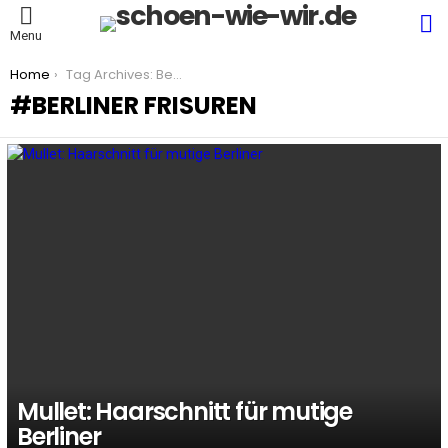
S
Menu
You are here:
Home
Tag Archives: Berliner Frisuren
BERLINER FRISUREN
LATEST
STORIES
Mullet: Haarschnitt für mutige
Berliner