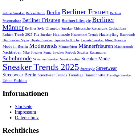
Berliner Frauen
Berlin
Adidas Sneaker
Bars in Berlin
Berliner
Berliner
Berliner Frisuren
Berliner Lifestyle
Friseursalons
Männer
Berliner Style
Champion Sneaker
Chinesische Restaurants
Cocktailbars
Haarmode
Haarstyling
Fashion Trends 2025
Fila-Sneaker
Haarschnitt Trends
Haartrends
Hip Sneaker Styles
Hipster Sneaker
Japanische Küche
Lacoste Sneaker
Ming Dynastie
Modetrends
Männerfrisuren
Mode in Berlin
Männerfrisur
Männermode
Nachtleben
Nike-Sneaker
Puma-Sneaker
Reebok Sneaker
Restaurants
Schuhmode
Sneaker Mode
Sketchers Sneaker
Sneakerkultur
Sneaker Trends 2025
Streetwear
Streetstyle
Streetwear Berlin
Streetwear Trends
Trendige Haarschnitte
Trendige Sneaker
Urban Fashion
Informationen
Startseite
Impressum
Datenschutz
Rechtliches