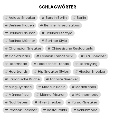
SCHLAGWÖRTER
Adidas Sneaker
Bars in Berlin
Berlin
Berliner Frauen
Berliner Friseursalons
Berliner Frisuren
Berliner Lifestyle
Berliner Männer
Berliner Style
Champion Sneaker
Chinesische Restaurants
Cocktailbars
Fashion Trends 2025
Fila-Sneaker
Haarmode
Haarschnitt Trends
Haarstyling
Haartrends
Hip Sneaker Styles
Hipster Sneaker
Japanische Küche
Lacoste Sneaker
Ming Dynastie
Mode in Berlin
Modetrends
Männerfrisur
Männerfrisuren
Männermode
Nachtleben
Nike-Sneaker
Puma-Sneaker
Reebok Sneaker
Restaurants
Schuhmode