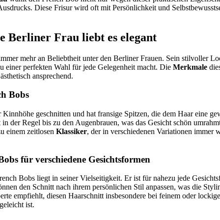
sdrucks. Diese Frisur wird oft mit Persönlichkeit und Selbstbewusstsei
 Berliner Frau liebt es elegant
mer mehr an Beliebtheit unter den Berliner Frauen. Sein stilvoller L
u einer perfekten Wahl für jede Gelegenheit macht. Die
Merkmale
dies
 ästhetisch ansprechend.
ch Bobs
r Kinnhöhe geschnitten und hat fransige Spitzen, die dem Haar eine gew
ht in der Regel bis zu den Augenbrauen, was das Gesicht schön umrah
u einem zeitlosen
Klassiker
, der in verschiedenen Variationen immer wi
 Bobs für verschiedene Gesichtsformen
French Bobs liegt in seiner Vielseitigkeit. Er ist für nahezu jede Gesicht
önnen den Schnitt nach ihrem persönlichen Stil anpassen, was die Styl
perte empfiehlt, diesen Haarschnitt insbesondere bei feinem oder lockig
eleicht ist.