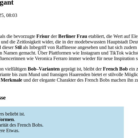
egant
25, 08:03
 als die bevorzugte
Frisur
der
Berliner Frau
etabliert, die Wert auf El
 und die Zeitlosigkeit wider, die in der modebewussten Hauptstadt Deu
 dieser
Stil
als Inbegriff von Raffinesse angesehen und hat sich zudem
n Namen gemacht. Über Plattformen wie Instagram und TikTok wächst 
uencerinnen wie Veronica Ferraro immer wieder für neue Inspiration s
on vielfältigen
Bob
–
Varianten
geprägt ist, bleibt der
French Bob
ein z
ante bis zum Mund und fransigen Haarenden bietet er stilvolle Möglic
e
Merkmale
und der elegante Charakter des French Bobs machen ihn z
sse
s beliebt ist.
formen
.
rität des French Bobs.
ere Etwas.