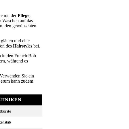
ie mit der
Pflege
;
m Waschen auf das
en, den gewünschten
glätten und eine
ion des
Hairstyles
bei.
n in den French Bob
dern, während es
. Verwenden Sie ein
s Serum kann zudem
CHNIKEN
bürste
enstab