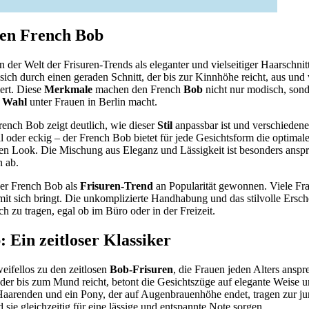
den French Bob
n der Welt der Frisuren-Trends als eleganter und vielseitiger Haarschnitt
sich durch einen geraden Schnitt, der bis zur Kinnhöhe reicht, aus und
ert. Diese
Merkmale
machen den French
Bob
nicht nur modisch, sond
n
Wahl
unter Frauen in Berlin macht.
rench Bob zeigt deutlich, wie dieser
Stil
anpassbar ist und verschieden
l oder eckig – der French Bob bietet für jede Gesichtsform die optima
llen Look. Die Mischung aus Eleganz und Lässigkeit ist besonders ansp
n ab.
 der French Bob als
Frisuren-Trend
an Popularität gewonnen. Viele Fr
r mit sich bringt. Die unkomplizierte Handhabung und das stilvolle Ers
ch zu tragen, egal ob im Büro oder in der Freizeit.
 Ein zeitloser Klassiker
eifellos zu den zeitlosen
Bob-Frisuren
, die Frauen jeden Alters anspr
, der bis zum Mund reicht, betont die Gesichtszüge auf elegante Weise u
Haarenden und ein Pony, der auf Augenbrauenhöhe endet, tragen zur j
sie gleichzeitig für eine lässige und entspannte Note sorgen.