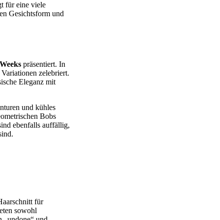
 für eine viele
ten Gesichtsform und
 Weeks
präsentiert. In
Variationen zelebriert.
sische Eleganz mit
onturen und kühles
eometrischen Bobs
nd ebenfalls auffällig,
sind.
aarschnitt für
ieten sowohl
n „undone“ und