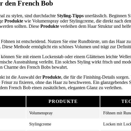
ür den French Bob
l zu stylen, sind durchdachte
Styling-Tipps
unerlässlich. Beginnen S
ige
Produkte
wie Volumenspray oder Stylingcreme, die direkt nach de
werden sollten. Diese
Produkte
verleihen dem Haar Struktur und helf
 Föhnen ist entscheidend. Nutzen Sie eine Rundbürste, um das Haar zu 
. Diese Methode ermöglicht ein schönes Volumen und trägt zur Definit
 können Sie mit einem Lockenstab oder einem Glätteisen leichte Welle
mische Ausstrahlung verleiht. Ein solches Styling wirkt frisch und mo
chen Charme des French Bobs bewahrt.
nkt ist die Auswahl der
Produkte
, die für die Finishing-Details sorgen
ie Frisur zu fixieren, ohne das Haar zu beschweren. Ein glanzgebende
dem French Bob einen zusätzlichen, eleganten Glanz zu verleihen.
PRODUKTE
TE
Volumenspray
Föhnen mit Rund
Stylingcreme
Locken mit Lock