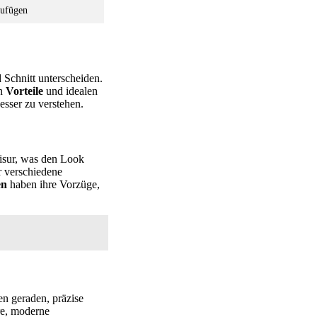
zufügen
d Schnitt unterscheiden.
en
Vorteile
und idealen
esser zu verstehen.
risur, was den Look
ür verschiedene
en
haben ihre Vorzüge,
en geraden, präzise
are, moderne