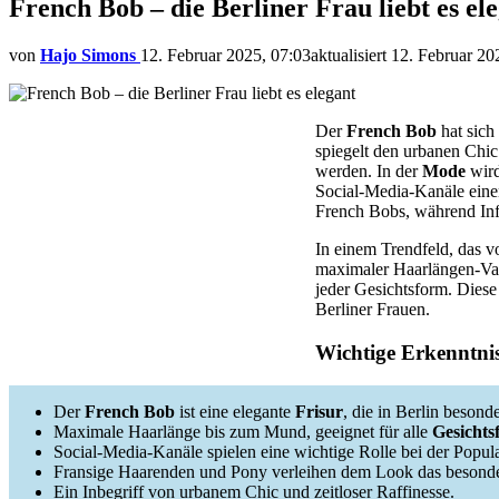
French Bob – die Berliner Frau liebt es el
von
Hajo Simons
12. Februar 2025, 07:03
aktualisiert
12. Februar 20
Der
French Bob
hat sich
spiegelt den urbanen Chic
werden. In der
Mode
wird
Social-Media-Kanäle eine
French Bobs, während Infl
In einem Trendfeld, das v
maximaler Haarlängen-Vari
jeder Gesichtsform. Dies
Berliner Frauen.
Wichtige Erkenntni
Der
French Bob
ist eine elegante
Frisur
, die in Berlin besonder
Maximale Haarlänge bis zum Mund, geeignet für alle
Gesichts
Social-Media-Kanäle spielen eine wichtige Rolle bei der Popula
Fransige Haarenden und Pony verleihen dem Look das besond
Ein Inbegriff von urbanem Chic und zeitloser Raffinesse.