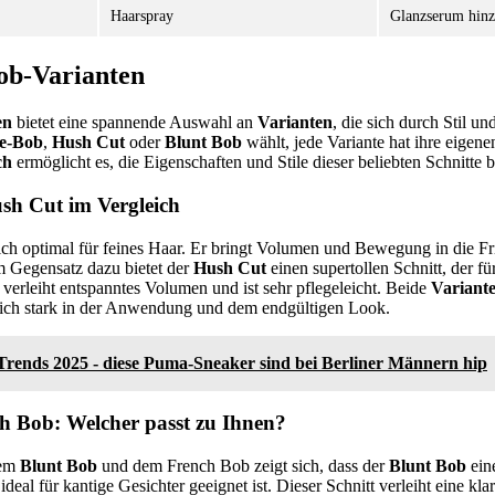
Haarspray
Glanzserum hin
ob-Varianten
en
bietet eine spannende Auswahl an
Varianten
, die sich durch Stil un
e-Bob
,
Hush Cut
oder
Blunt Bob
wählt, jede Variante hat ihre eigen
ch
ermöglicht es, die Eigenschaften und Stile dieser beliebten Schnitte b
h Cut im Vergleich
ich optimal für feines Haar. Er bringt Volumen und Bewegung in die F
Im Gegensatz dazu bietet der
Hush Cut
einen supertollen Schnitt, der f
 verleiht entspanntes Volumen und ist sehr pflegeleicht. Beide
Variant
 sich stark in der Anwendung und dem endgültigen Look.
Trends 2025 - diese Puma-Sneaker sind bei Berliner Männern hip
h Bob: Welcher passt zu Ihnen?
dem
Blunt Bob
und dem French Bob zeigt sich, dass der
Blunt Bob
ein
 ideal für kantige Gesichter geeignet ist. Dieser Schnitt verleiht eine kl