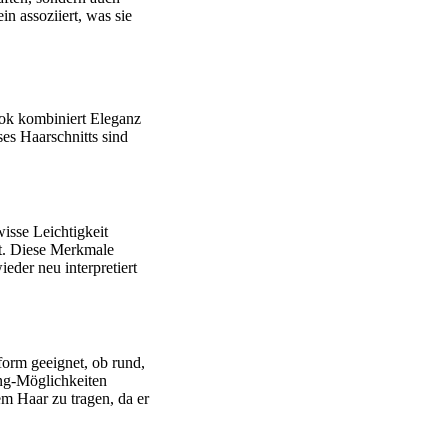
n assoziiert, was sie
ook kombiniert Eleganz
es Haarschnitts sind
isse Leichtigkeit
mt. Diese Merkmale
eder neu interpretiert
sform geeignet, ob rund,
ing-Möglichkeiten
em Haar zu tragen, da er