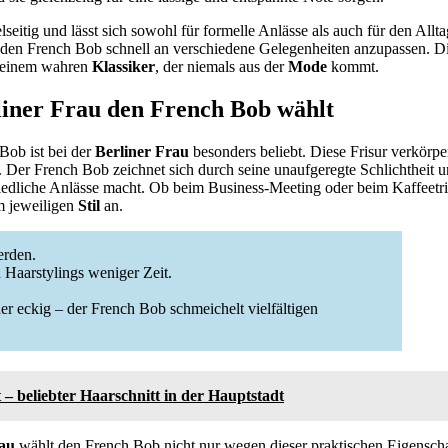
elseitig und lässt sich sowohl für formelle Anlässe als auch für den Allt
 den French Bob schnell an verschiedene Gelegenheiten anzupassen. Di
u einem wahren
Klassiker
, der niemals aus der
Mode
kommt.
iner Frau den French Bob wählt
Bob ist bei der
Berliner Frau
besonders beliebt. Diese Frisur verkörp
ät. Der French Bob zeichnet sich durch seine unaufgeregte Schlichtheit un
hiedliche Anlässe macht. Ob beim Business-Meeting oder beim Kaffeetr
m jeweiligen
Stil
an.
erden.
 Haarstylings weniger Zeit.
der eckig – der French Bob schmeichelt vielfältigen
– beliebter Haarschnitt in der Hauptstadt
rau
wählt den French Bob nicht nur wegen dieser praktischen Eigensch