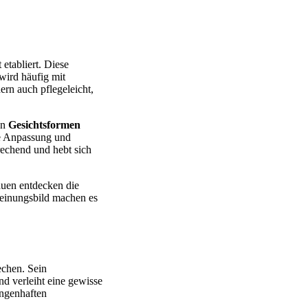
 etabliert. Diese
 wird häufig mit
ern auch pflegeleicht,
en
Gesichtsformen
le Anpassung und
rechend und hebt sich
auen entdecken die
cheinungsbild machen es
echen. Sein
nd verleiht eine gewisse
ungenhaften