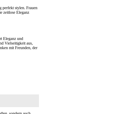
ag perfekt stylen. Frauen
e zeitlose Eleganz
ert Eleganz und
d Vielseitigkeit aus,
inken mit Freunden, der
aften, sondern auch