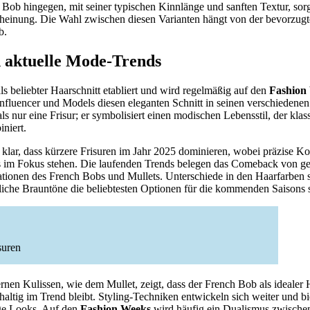
Bob hingegen, mit seiner typischen Kinnlänge und sanften Textur, sorgt
heinung. Die Wahl zwischen diesen Varianten hängt von der bevorzug
b.
 aktuelle Mode-Trends
ls beliebter Haarschnitt etabliert und wird regelmäßig auf den
Fashion
nfluencer und Models diesen eleganten Schnitt in seinen verschiedenen 
s nur eine Frisur; er symbolisiert einen modischen Lebensstil, der klas
niert.
klar, dass kürzere Frisuren im Jahr 2025 dominieren, wobei präzise K
 im Fokus stehen. Die laufenden Trends belegen das Comeback von g
tionen des French Bobs und Mullets. Unterschiede in den Haarfarben si
iche Brauntöne die beliebtesten Optionen für die kommenden Saisons 
suren
en Kulissen, wie dem Mullet, zeigt, dass der French Bob als idealer H
haltig im Trend bleibt. Styling-Techniken entwickeln sich weiter und b
ige Looks. Auf den
Fashion Weeks
wird häufig ein Dualismus zwische