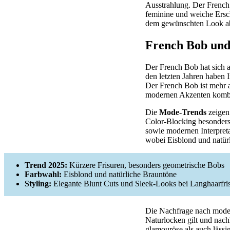
Ausstrahlung. Der French 
feminine und weiche Ersc
dem gewünschten Look a
French Bob und
Der French Bob hat sich a
den letzten Jahren haben I
Der French Bob ist mehr al
modernen Akzenten kombi
Die
Mode-Trends
zeigen 
Color-Blocking besonders
sowie modernen Interpreta
wobei Eisblond und natürl
Trend 2025:
Kürzere Frisuren, besonders geometrische Bobs
Farbwahl:
Eisblond und natürliche Brauntöne
Styling:
Elegante Blunt Cuts und Sleek-Looks bei Langhaarfri
Die Nachfrage nach modern
Naturlocken gilt und nach
glamouröse als auch läss