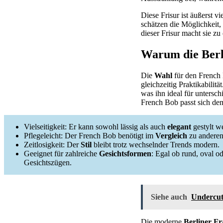
Diese Frisur ist äußerst vi
schätzen die Möglichkeit,
dieser Frisur macht sie z
Warum die Berl
Die
Wahl
für den French 
gleichzeitig Praktikabilit
was ihn ideal für untersc
French Bob passt sich de
Vielseitigkeit: Er kann sowohl lässig als auch
elegant
gestylt w
Pflegeleicht: Der French Bob benötigt im
Vergleich
zu anderen
Zeitlosigkeit: Der
Stil
bleibt trotz wechselnder Trends modern.
Geeignet für zahlreiche
Gesichtsformen
: Egal ob rund, oval o
Gesichtszügen.
Siehe auch
Undercut 
Die moderne
Berliner F