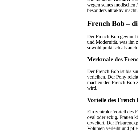
wegen seines modischen Au
besonders attraktiv macht.
French Bob – die
Der French Bob gewinnt im
und Modernität, was ihn z
sowohl praktisch als auch
Merkmale des Fren
Der French Bob ist bis zu
verleihen. Der Pony reic
machen den French Bob z
wird.
Vorteile des French
Ein zentraler Vorteil des 
oval oder eckig. Frauen k
erweitert. Der Frisurenex
Volumen verleiht und pfleg