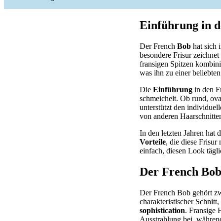
Einführung in 
Der French
Bob
hat sich i
besondere Frisur zeichnet 
fransigen Spitzen kombini
was ihn zu einer beliebte
Die
Einführung
in den F
schmeichelt. Ob rund, ova
unterstützt den individue
von anderen Haarschnitte
In den letzten Jahren hat
Vorteile
, die diese Frisu
einfach, diesen Look tägli
Der French Bob:
Der French Bob gehört zw
charakteristischer Schnitt
sophistication
. Fransige 
Ausstrahlung bei, während 